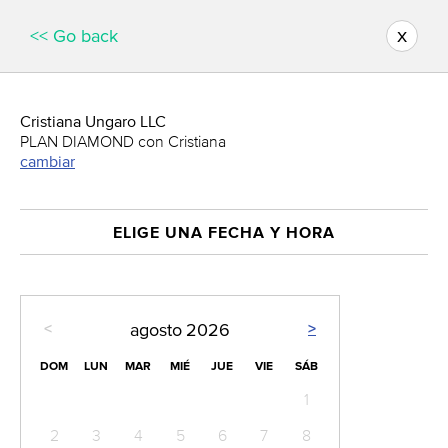
x
<< Go back
Cristiana Ungaro LLC
PLAN DIAMOND con Cristiana
cambiar
ELIGE UNA FECHA Y HORA
<
>
agosto
2026
DOM
LUN
MAR
MIÉ
JUE
VIE
SÁB
1
2
3
4
5
6
7
8