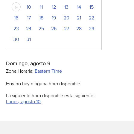
10
11
12
13
14
15
9
16
17
18
19
20
21
22
23
24
25
26
27
28
29
30
31
Domingo, agosto 9
Zona Horaria:
Eastern Time
Hoy no hay ninguna hora disponible.
La siguiente hora disponible es la siguiente:
Lunes, agosto 10
.