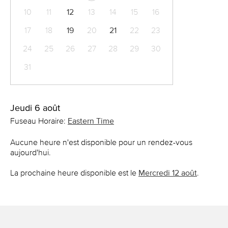
10
11
12
13
14
15
16
17
18
19
20
21
22
23
24
25
26
27
28
29
30
31
Jeudi 6 août
Fuseau Horaire:
Eastern Time
Aucune heure n'est disponible pour un rendez-vous
aujourd'hui.
La prochaine heure disponible est le
Mercredi 12 août
.