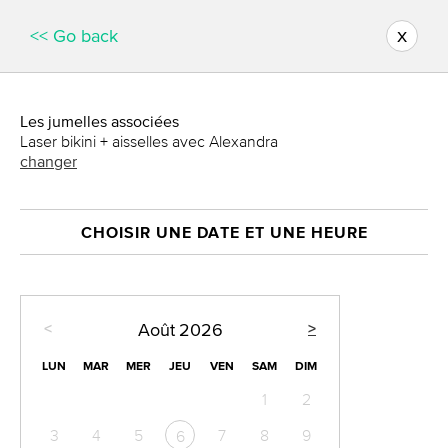
x
<< Go back
Les jumelles associées
Laser bikini + aisselles avec Alexandra
changer
CHOISIR UNE DATE ET UNE HEURE
<
>
Août
2026
LUN
MAR
MER
JEU
VEN
SAM
DIM
1
2
3
4
5
7
8
9
6