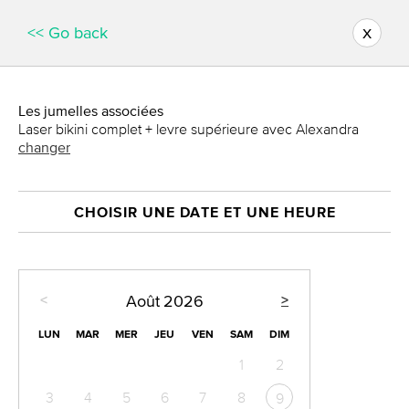
x
<< Go back
Les jumelles associées
Laser bikini complet + levre supérieure avec Alexandra
changer
CHOISIR UNE DATE ET UNE HEURE
<
>
Août
2026
LUN
MAR
MER
JEU
VEN
SAM
DIM
1
2
3
4
5
6
7
8
9