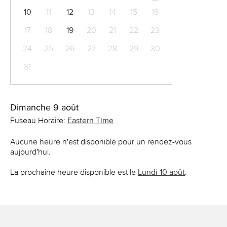
10
11
12
13
14
15
16
17
18
19
20
21
22
23
24
25
26
27
28
29
30
31
Dimanche 9 août
Fuseau Horaire:
Eastern Time
Aucune heure n'est disponible pour un rendez-vous
aujourd'hui.
La prochaine heure disponible est le
Lundi 10 août
.