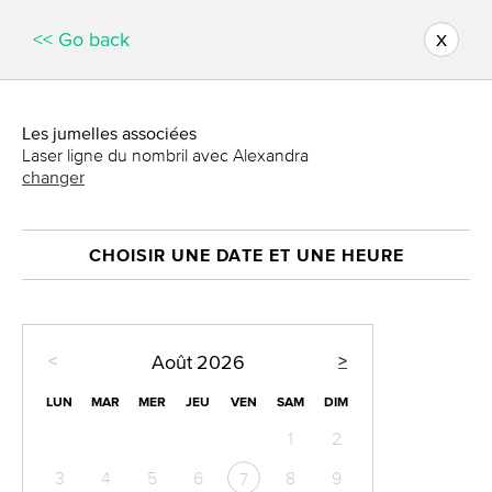
x
<< Go back
Les jumelles associées
Laser ligne du nombril avec Alexandra
changer
CHOISIR UNE DATE ET UNE HEURE
<
>
Août
2026
LUN
MAR
MER
JEU
VEN
SAM
DIM
1
2
3
4
5
6
8
9
7