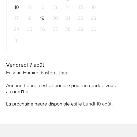
10
11
12
13
14
15
16
17
18
19
20
21
22
23
24
25
26
27
28
29
30
31
Vendredi 7 août
Fuseau Horaire:
Eastern Time
Aucune heure n'est disponible pour un rendez-vous
aujourd'hui.
La prochaine heure disponible est le
Lundi 10 août
.