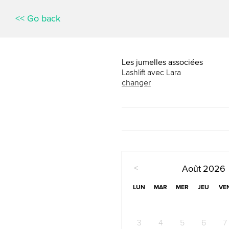
<< Go back
Les jumelles associées
Lashlift avec Lara
changer
<
Août
2026
LUN
MAR
MER
JEU
VE
3
4
5
6
7