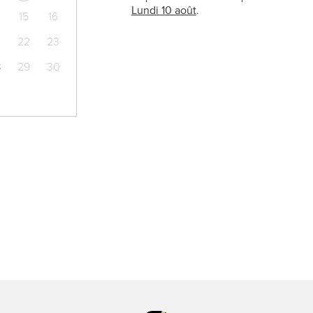
Lundi 10 août
.
15
16
22
23
8
29
30