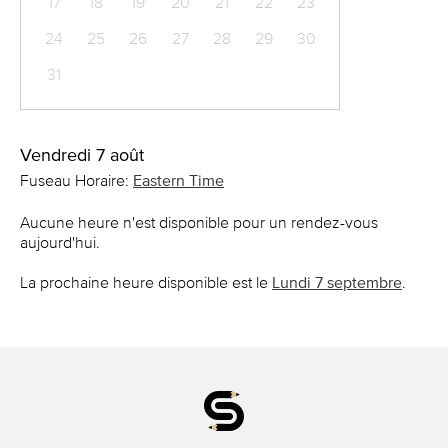
17
18
19
20
21
22
23
24
25
26
27
28
29
30
31
Vendredi 7 août
Fuseau Horaire:
Eastern Time
Aucune heure n'est disponible pour un rendez-vous
aujourd'hui.
La prochaine heure disponible est le
Lundi 7 septembre
.