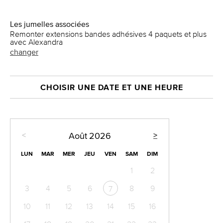
Les jumelles associées
Remonter extensions bandes adhésives 4 paquets et plus
avec Alexandra
changer
CHOISIR UNE DATE ET UNE HEURE
<
>
Août
2026
LUN
MAR
MER
JEU
VEN
SAM
DIM
1
2
3
4
5
6
8
9
7
10
11
12
13
14
15
16