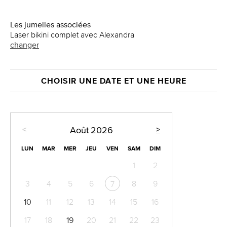
Les jumelles associées
Laser bikini complet avec Alexandra
changer
CHOISIR UNE DATE ET UNE HEURE
<
>
Août
2026
LUN
MAR
MER
JEU
VEN
SAM
DIM
1
2
3
4
5
6
8
9
7
10
11
12
13
14
15
16
17
18
19
20
21
22
23