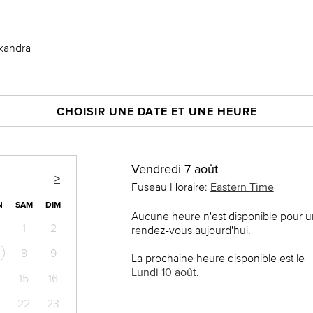
exandra
CHOISIR UNE DATE ET UNE HEURE
Vendredi 7 août
>
Fuseau Horaire:
Eastern Time
N
SAM
DIM
Aucune heure n'est disponible pour u
1
2
rendez-vous aujourd'hui.
8
9
La prochaine heure disponible est le
Lundi 10 août
.
15
16
22
23