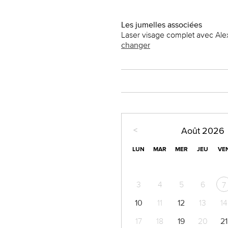
Les jumelles associées
Laser visage complet avec Al
changer
<
Août
2026
LUN
MAR
MER
JEU
VE
3
4
5
6
7
10
11
12
13
14
17
18
19
20
21