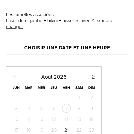
Les jumelles associées
Laser demi-jambe + bikini + aisselles avec Alexandra
changer
CHOISIR UNE DATE ET UNE HEURE
<
>
Août
2026
LUN
MAR
MER
JEU
VEN
SAM
DIM
1
2
3
4
5
6
8
9
7
10
11
12
13
14
15
16
17
18
19
20
21
22
23