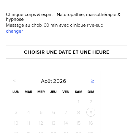
Clinique corps & esprit - Naturopathie, massothérapie &
hypnose
Massage au choix 60 min avec clinique rive-sud
changer
CHOISIR UNE DATE ET UNE HEURE
<
>
Août
2026
LUN
MAR
MER
JEU
VEN
SAM
DIM
1
2
3
4
5
6
7
8
9
10
11
12
13
14
15
16