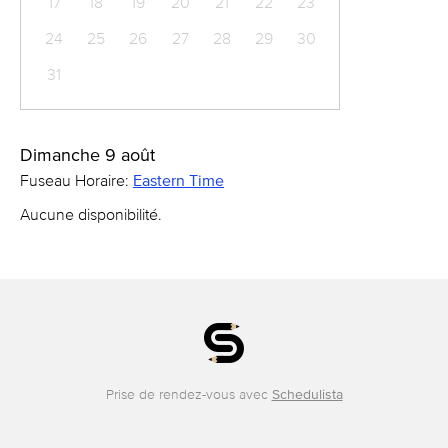
17
18
19
20
21
22
23
24
25
26
27
28
29
30
31
Dimanche 9 août
Fuseau Horaire:
Eastern Time
Aucune disponibilité.
Prise de rendez-vous avec
Schedulista