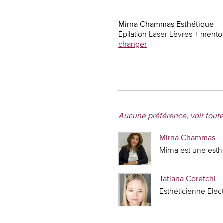
Mirna Chammas Esthétique
Épilation Laser Lèvres + mento
changer
Aucune préférence, voir toute
Mirna Chammas
Mirna est une esth
Tatiana Coretchi
Esthéticienne Elect