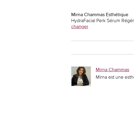
Mirna Chammas Esthétique
HydraFacial Perk Sérum Régé
changer
Mirna Chammas
Mirna est une esth