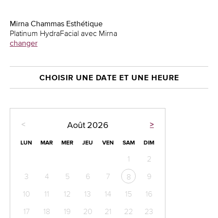
Mirna Chammas Esthétique
Platinum HydraFacial avec Mirna
changer
CHOISIR UNE DATE ET UNE HEURE
<
>
Août
2026
LUN
MAR
MER
JEU
VEN
SAM
DIM
1
2
3
4
5
6
7
9
8
10
11
12
13
14
15
16
17
18
19
20
21
22
23