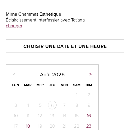
Mirna Chammas Esthétique
Éclaircissement Interfessier avec Tatiana
changer
CHOISIR UNE DATE ET UNE HEURE
<
>
Août
2026
LUN
MAR
MER
JEU
VEN
SAM
DIM
1
2
3
4
5
7
8
9
6
10
11
12
13
14
15
16
17
18
19
20
21
22
23