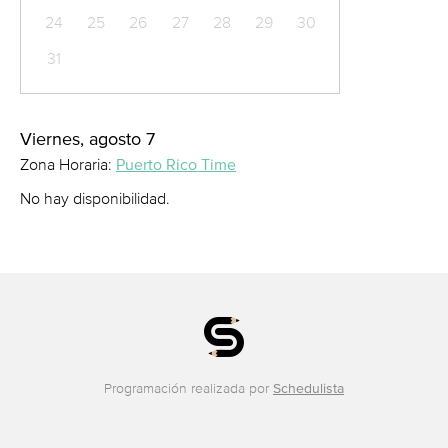
24
25
26
27
28
29
30
31
Viernes, agosto 7
Zona Horaria:
Puerto Rico Time
No hay disponibilidad.
Programación realizada por
Schedulista