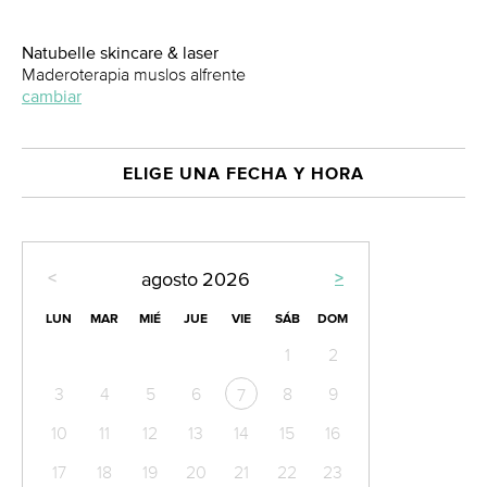
Natubelle skincare & laser
Maderoterapia muslos alfrente
cambiar
ELIGE UNA FECHA Y HORA
<
>
agosto
2026
LUN
MAR
MIÉ
JUE
VIE
SÁB
DOM
1
2
3
4
5
6
8
9
7
10
11
12
13
14
15
16
17
18
19
20
21
22
23