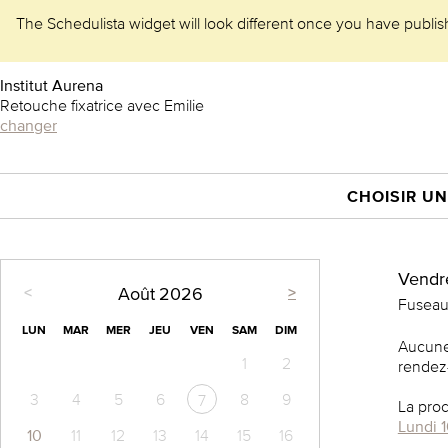
The Schedulista widget will look different once you have publishe
Institut Aurena
Retouche fixatrice avec Emilie
changer
CHOISIR UN
Vendre
<
>
Août
2026
Fuseau
LUN
MAR
MER
JEU
VEN
SAM
DIM
Aucune
1
2
rendez-
3
4
5
6
8
9
7
La proc
Lundi 1
10
11
12
13
14
15
16